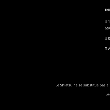
IN
1
69
0
A
Le Shiatsu ne se substitue pas à
Nu