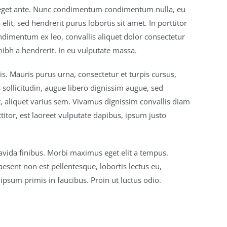
us eget ante. Nunc condimentum condimentum nulla, eu
it, sed hendrerit purus lobortis sit amet. In porttitor
ndimentum ex leo, convallis aliquet dolor consectetur
 nibh a hendrerit. In eu vulputate massa.
ttis. Mauris purus urna, consectetur et turpis cursus,
sollicitudin, augue libero dignissim augue, sed
, aliquet varius sem. Vivamus dignissim convallis diam
itor, est laoreet vulputate dapibus, ipsum justo
gravida finibus. Morbi maximus eget elit a tempus.
aesent non est pellentesque, lobortis lectus eu,
ipsum primis in faucibus. Proin ut luctus odio.