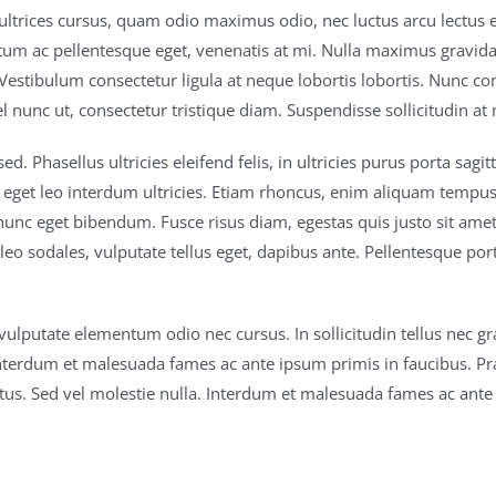
 ultrices cursus, quam odio maximus odio, nec luctus arcu lect
m ac pellentesque eget, venenatis at mi. Nulla maximus gravida el
Vestibulum consectetur ligula at neque lobortis lobortis. Nunc co
l nunc ut, consectetur tristique diam. Suspendisse sollicitudin at
d. Phasellus ultricies eleifend felis, in ultricies purus porta sagi
 eget leo interdum ultricies. Etiam rhoncus, enim aliquam tempus 
nunc eget bibendum. Fusce risus diam, egestas quis justo sit amet
o sodales, vulputate tellus eget, dapibus ante. Pellentesque portt
 Ut vulputate elementum odio nec cursus. In sollicitudin tellus nec 
a. Interdum et malesuada fames ac ante ipsum primis in faucibus. Pr
ctus. Sed vel molestie nulla. Interdum et malesuada fames ac ante 